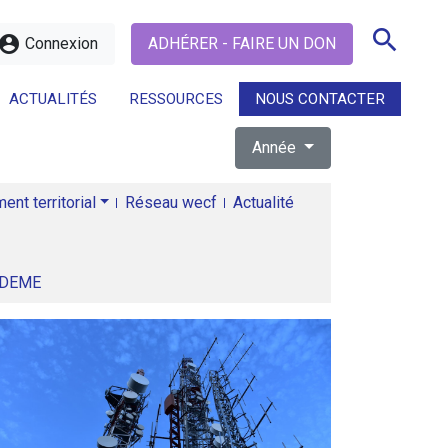
search
ccount_circle
Connexion
ADHÉRER - FAIRE UN DON
ACTUALITÉS
RESSOURCES
NOUS CONTACTER
Année
search
nt territorial
Réseau wecf
Actualité
ADEME