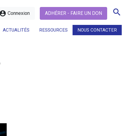
search
ccount_circle
Connexion
ADHÉRER - FAIRE UN DON
ACTUALITÉS
RESSOURCES
NOUS CONTACTER
search
r