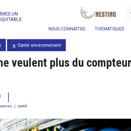
a
MMES UN
ÉQUITABLE
NOUS CONNAÎTRE
THÉMATIQUES
s
Santé-environnement
 ne veulent plus du compteu
18
quences
|
santé