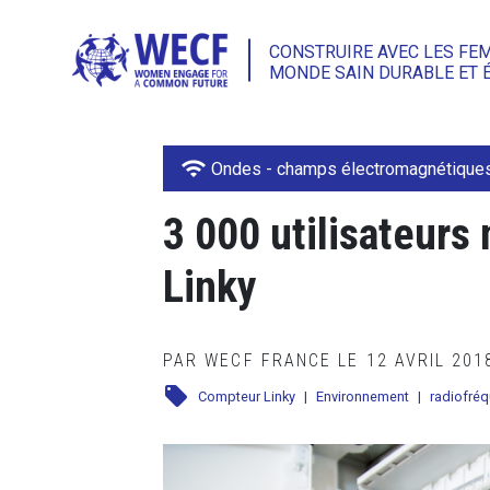
CONSTRUIRE AVEC LES FE
MONDE SAIN DURABLE ET 
wifi
Ondes - champs électromagnétique
3 000 utilisateurs
Linky
PAR WECF FRANCE LE 12 AVRIL 20
local_offer
Compteur Linky
|
Environnement
|
radiofré