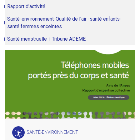
Rapport d'activité
Santé-environnement-Qualité de l'air -santé enfants-
santé femmes enceintes
Santé menstruelle
Tribune ADEME
SANTÉ-ENVIRONNEMENT