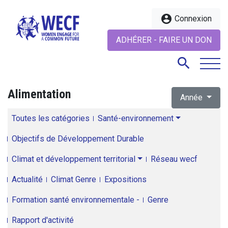
account_circle
Connexion
ADHÉRER - FAIRE UN DON
search
Alimentation
Année
search
Toutes les catégories
Santé-environnement
Objectifs de Développement Durable
Climat et développement territorial
Réseau wecf
Actualité
Climat Genre
Expositions
Formation santé environnementale -
Genre
Rapport d'activité