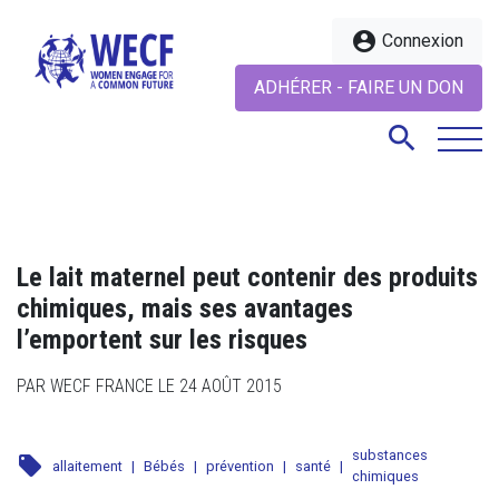
account_circle
Connexion
ADHÉRER - FAIRE UN DON
search
search
Le lait maternel peut contenir des produits
chimiques, mais ses avantages
l’emportent sur les risques
PAR WECF FRANCE LE 24 AOÛT 2015
substances
local_offer
allaitement
|
Bébés
|
prévention
|
santé
|
chimiques