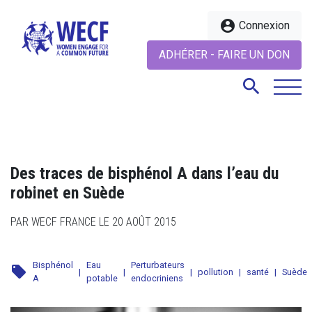
account_circle
Connexion
ADHÉRER - FAIRE UN DON
search
search
Des traces de bisphénol A dans l’eau du
robinet en Suède
PAR WECF FRANCE LE 20 AOÛT 2015
Bisphénol
Eau
Perturbateurs
local_offer
|
|
|
pollution
|
santé
|
Suède
A
potable
endocriniens