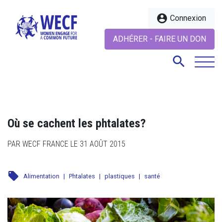
account_circle
Connexion
ADHÉRER - FAIRE UN DON
search
search
Où se cachent les phtalates?
PAR WECF FRANCE LE 31 AOÛT 2015
local_offer
Alimentation
|
Phtalates
|
plastiques
|
santé