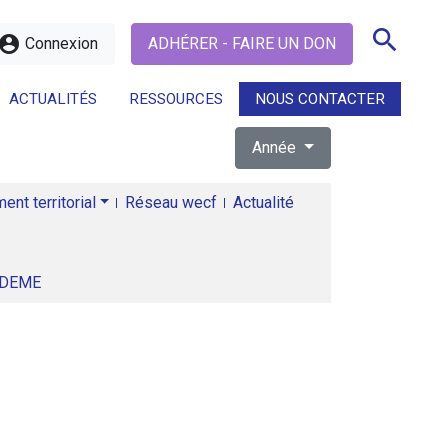
search
ccount_circle
Connexion
ADHÉRER - FAIRE UN DON
ACTUALITÉS
RESSOURCES
NOUS CONTACTER
Année
search
nt territorial
Réseau wecf
Actualité
ADEME