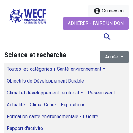
account_circle
Connexion
ADHÉRER - FAIRE UN DON
search
Science et recherche
Année
search
Toutes les catégories
Santé-environnement
Objectifs de Développement Durable
Climat et développement territorial
Réseau wecf
Actualité
Climat Genre
Expositions
Formation santé environnementale -
Genre
Rapport d'activité