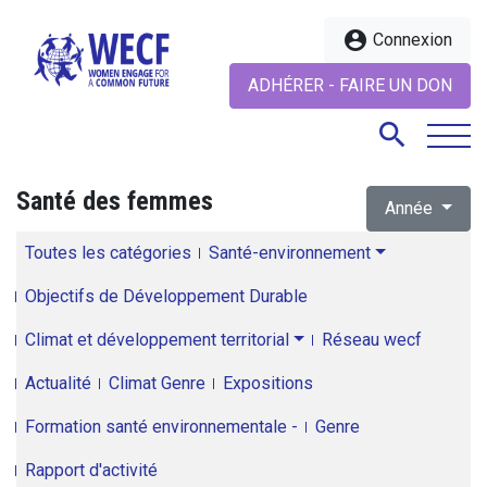
account_circle
Connexion
ADHÉRER - FAIRE UN DON
search
Santé des femmes
Année
search
Toutes les catégories
Santé-environnement
Objectifs de Développement Durable
Climat et développement territorial
Réseau wecf
Actualité
Climat Genre
Expositions
Formation santé environnementale -
Genre
Rapport d'activité