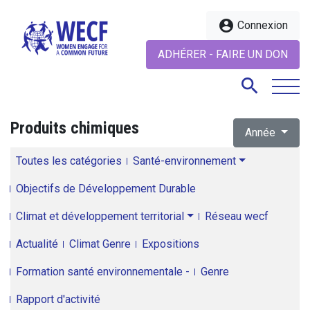
account_circle
Connexion
ADHÉRER - FAIRE UN DON
search
Produits chimiques
Année
search
Toutes les catégories
Santé-environnement
Objectifs de Développement Durable
Climat et développement territorial
Réseau wecf
Actualité
Climat Genre
Expositions
Formation santé environnementale -
Genre
Rapport d'activité