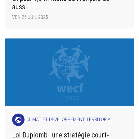
aussi.
VEN 25 JUIL 2025
public
CLIMAT ET DÉVELOPPEMENT TERRITORIAL
Loi Duplomb : une stratégie court-