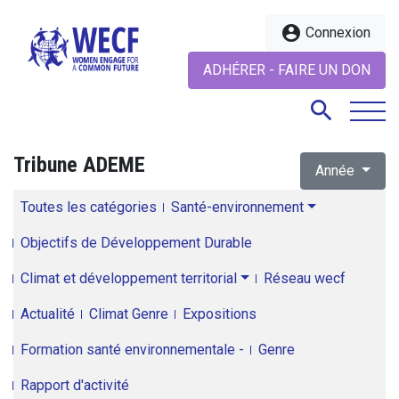
account_circle
Connexion
ADHÉRER - FAIRE UN DON
search
Tribune ADEME
Année
search
Toutes les catégories
Santé-environnement
Objectifs de Développement Durable
Climat et développement territorial
Réseau wecf
Actualité
Climat Genre
Expositions
Formation santé environnementale -
Genre
Rapport d'activité