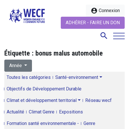
account_circle
Connexion
ADHÉRER - FAIRE UN DON
search
Étiquette :
bonus malus automobile
search
Année
Toutes les catégories
Santé-environnement
Objectifs de Développement Durable
Climat et développement territorial
Réseau wecf
Actualité
Climat Genre
Expositions
Formation santé environnementale -
Genre