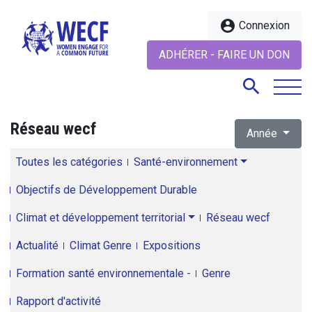
account_circle
Connexion
ADHÉRER - FAIRE UN DON
search
Réseau wecf
Année
search
Toutes les catégories
Santé-environnement
Objectifs de Développement Durable
Climat et développement territorial
Réseau wecf
Actualité
Climat Genre
Expositions
Formation santé environnementale -
Genre
Rapport d'activité