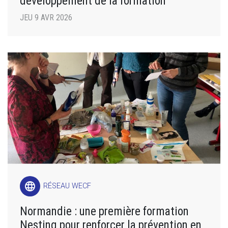
développement de la formation
JEU 9 AVR 2026
language
RÉSEAU WECF
Normandie : une première formation
Nesting pour renforcer la prévention en