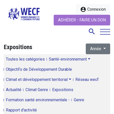
account_circle
Connexion
ADHÉRER - FAIRE UN DON
search
Expositions
Année
search
Toutes les catégories
Santé-environnement
Objectifs de Développement Durable
Climat et développement territorial
Réseau wecf
Actualité
Climat Genre
Expositions
Formation santé environnementale -
Genre
Rapport d'activité