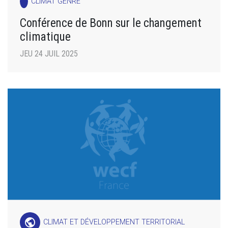
CLIMAT GENRE
Conférence de Bonn sur le changement
climatique
JEU 24 JUIL 2025
public
CLIMAT ET DÉVELOPPEMENT TERRITORIAL