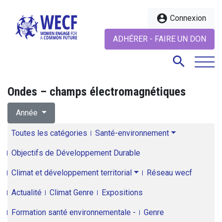
account_circle
Connexion
ADHÉRER - FAIRE UN DON
search
Ondes – champs électromagnétiques
search
Année
Toutes les catégories
Santé-environnement
Objectifs de Développement Durable
Climat et développement territorial
Réseau wecf
Actualité
Climat Genre
Expositions
Formation santé environnementale -
Genre