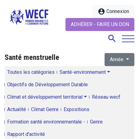
account_circle
Connexion
ADHÉRER - FAIRE UN DON
search
Santé menstruelle
Année
search
Toutes les catégories
Santé-environnement
Objectifs de Développement Durable
Climat et développement territorial
Réseau wecf
Actualité
Climat Genre
Expositions
Formation santé environnementale -
Genre
Rapport d'activité