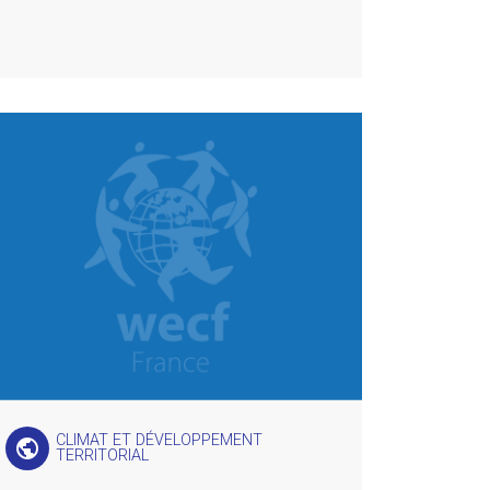
CLIMAT ET DÉVELOPPEMENT
public
TERRITORIAL