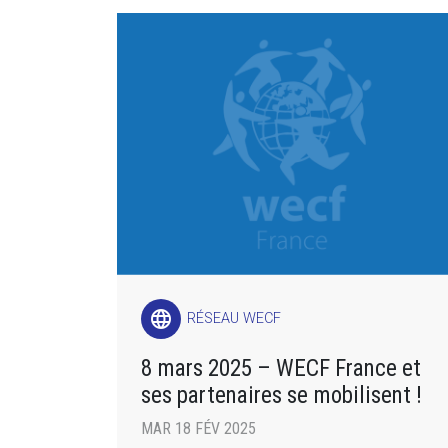
language
RÉSEAU WECF
8 mars 2025 – WECF France et
ses partenaires se mobilisent !
MAR 18 FÉV 2025