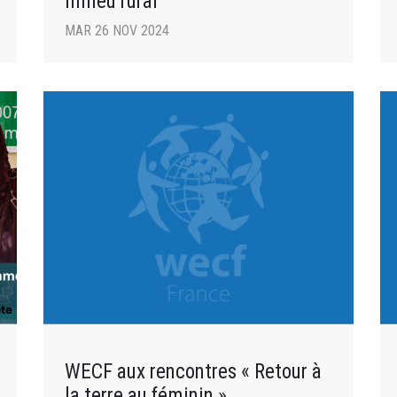
milieu rural
MAR 26 NOV 2024
WECF aux rencontres « Retour à
la terre au féminin »