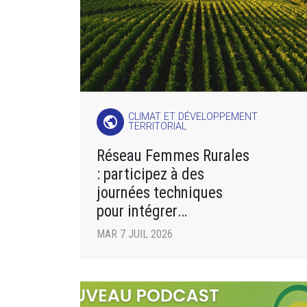
CLIMAT ET DÉVELOPPEMENT
public
TERRITORIAL
Réseau Femmes Rurales
: participez à des
journées techniques
pour intégrer
des pratiques agricoles
MAR 7 JUIL 2026
respectueuses de
l’environnement !