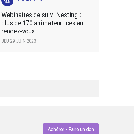
language
RÉSEAU WECF
Webinaires de suivi Nesting :
plus de 170 animateur·ices au
rendez-vous !
JEU 29 JUIN 2023
Adhérer - Faire un don