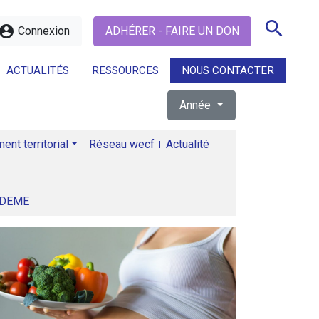
search
ccount_circle
Connexion
ADHÉRER - FAIRE UN DON
ACTUALITÉS
RESSOURCES
NOUS CONTACTER
Année
search
nt territorial
Réseau wecf
Actualité
ADEME