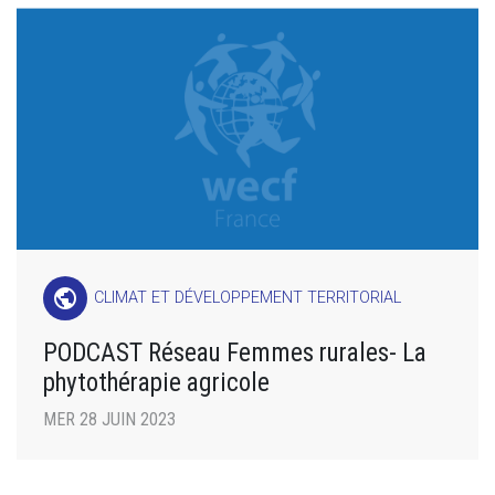
public
CLIMAT ET DÉVELOPPEMENT TERRITORIAL
PODCAST Réseau Femmes rurales- La
phytothérapie agricole
MER 28 JUIN 2023