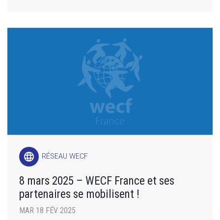
language
RÉSEAU WECF
8 mars 2025 – WECF France et ses
partenaires se mobilisent !
MAR 18 FÉV 2025