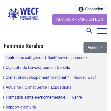
account_circle
Connexion
ADHÉRER - FAIRE UN DON
search
Femmes Rurales
Année
search
Toutes les catégories
Santé-environnement
Objectifs de Développement Durable
Climat et développement territorial
Réseau wecf
Actualité
Climat Genre
Expositions
Formation santé environnementale -
Genre
Rapport d'activité