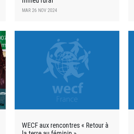
milieu rural
MAR 26 NOV 2024
WECF aux rencontres « Retour à
la terre au féminin »