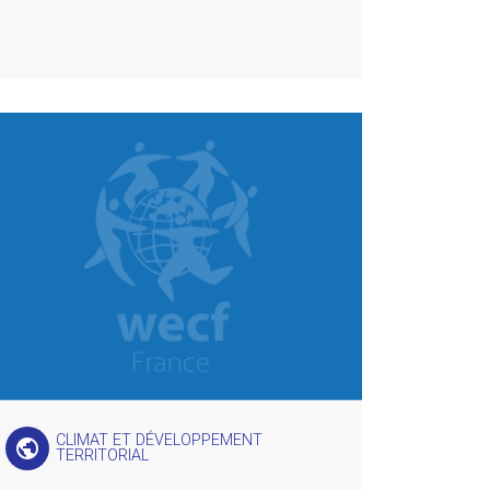
CLIMAT ET DÉVELOPPEMENT
public
TERRITORIAL