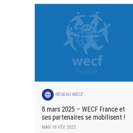
language
RÉSEAU WECF
8 mars 2025 – WECF France et
ses partenaires se mobilisent !
MAR 18 FÉV 2025