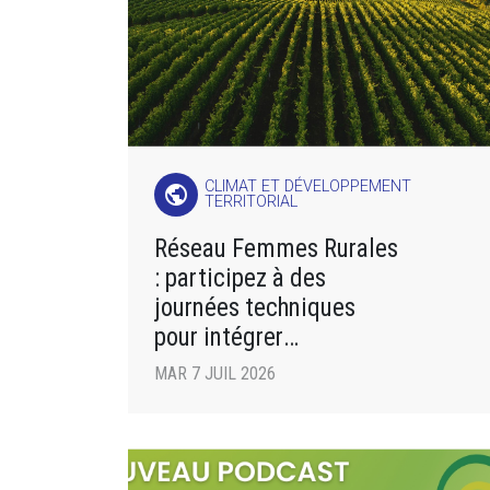
CLIMAT ET DÉVELOPPEMENT
public
TERRITORIAL
Réseau Femmes Rurales
: participez à des
journées techniques
pour intégrer
des pratiques agricoles
MAR 7 JUIL 2026
respectueuses de
l’environnement !