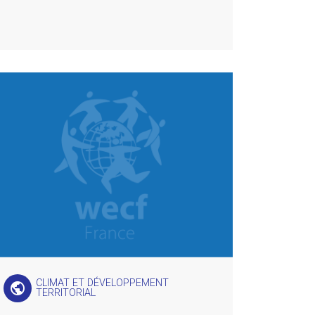
CLIMAT ET DÉVELOPPEMENT
public
TERRITORIAL