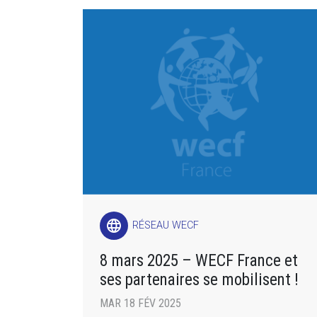
language
RÉSEAU WECF
8 mars 2025 – WECF France et
ses partenaires se mobilisent !
MAR 18 FÉV 2025