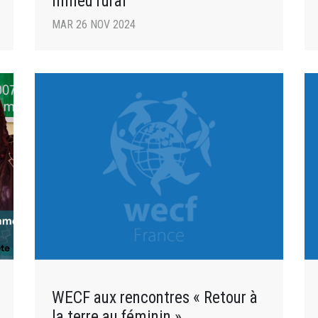
milieu rural
MAR 26 NOV 2024
WECF aux rencontres « Retour à
la terre au féminin »