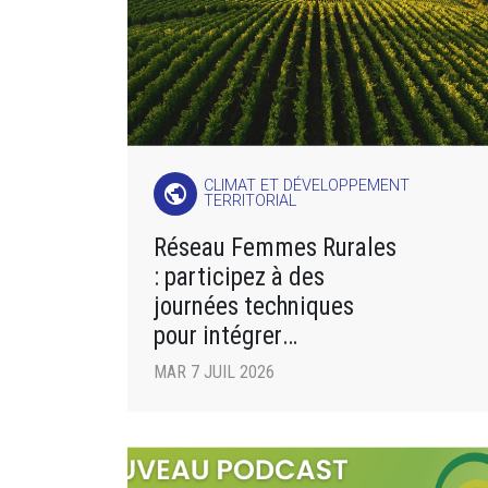
CLIMAT ET DÉVELOPPEMENT
public
TERRITORIAL
Réseau Femmes Rurales
: participez à des
journées techniques
pour intégrer
des pratiques agricoles
MAR 7 JUIL 2026
respectueuses de
l’environnement !