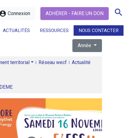
search
ccount_circle
Connexion
ADHÉRER - FAIRE UN DON
ACTUALITÉS
RESSOURCES
NOUS CONTACTER
Année
search
nt territorial
Réseau wecf
Actualité
ADEME