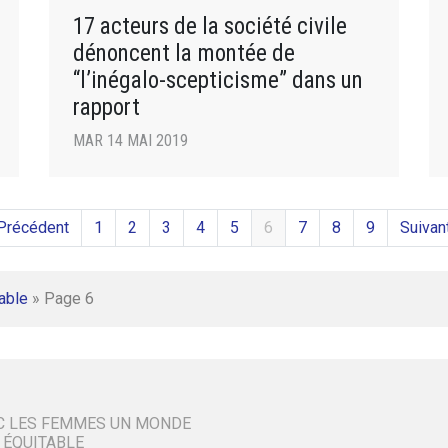
17 acteurs de la société civile
dénoncent la montée de
“l’inégalo-scepticisme” dans un
rapport
MAR 14 MAI 2019
Précédent
1
2
3
4
5
6
7
8
9
Suivan
able
»
Page 6
C LES FEMMES UN MONDE
 ÉQUITABLE