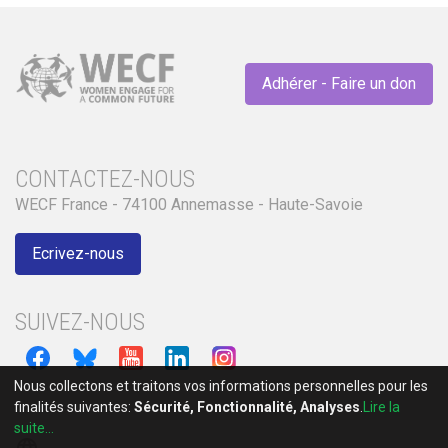
Adhérer - Faire un don
CONTACTEZ-NOUS
WECF France - 74100 Annemasse - Haute-Savoie
Ecrivez-nous
SUIVEZ-NOUS
Nous collectons et traitons vos informations personnelles pour les
finalités suivantes:
Sécurité, Fonctionnalité, Analyses
.
Lire la
suite...
language