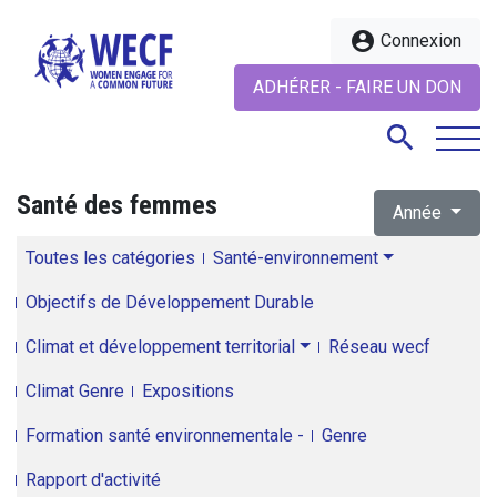
account_circle
Connexion
ADHÉRER - FAIRE UN DON
search
Santé des femmes
Année
search
Toutes les catégories
Santé-environnement
Objectifs de Développement Durable
Climat et développement territorial
Réseau wecf
Climat Genre
Expositions
Formation santé environnementale -
Genre
Rapport d'activité