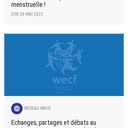
menstruelle !
DIM 28 MAI 2023
language
RÉSEAU WECF
Echanges, partages et débats au