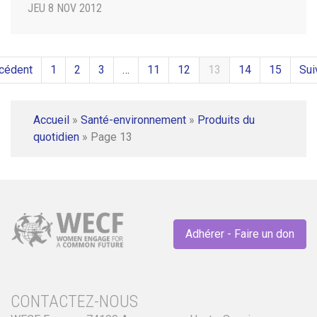
JEU 8 NOV 2012
cédent
1
2
3
…
11
12
13
14
15
Sui
Accueil
»
Santé-environnement
»
Produits du
quotidien
»
Page 13
Adhérer - Faire un don
CONTACTEZ-NOUS