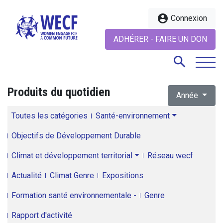
account_circle
Connexion
ADHÉRER - FAIRE UN DON
search
Produits du quotidien
Année
search
Toutes les catégories
Santé-environnement
Objectifs de Développement Durable
Climat et développement territorial
Réseau wecf
Actualité
Climat Genre
Expositions
Formation santé environnementale -
Genre
Rapport d'activité