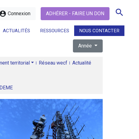
search
ccount_circle
Connexion
ADHÉRER - FAIRE UN DON
ACTUALITÉS
RESSOURCES
NOUS CONTACTER
Année
search
nt territorial
Réseau wecf
Actualité
ADEME