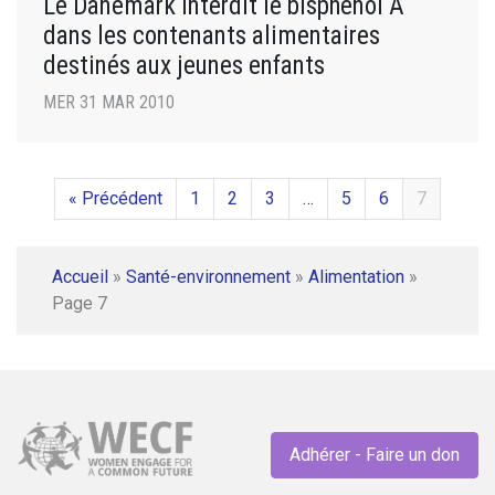
Le Danemark interdit le bisphénol A
dans les contenants alimentaires
destinés aux jeunes enfants
MER 31 MAR 2010
« Précédent
1
2
3
…
5
6
7
Accueil
»
Santé-environnement
»
Alimentation
»
Page 7
Adhérer - Faire un don