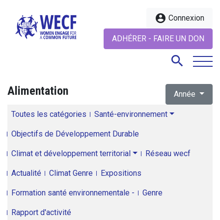
account_circle
Connexion
ADHÉRER - FAIRE UN DON
search
Alimentation
Année
search
Toutes les catégories
Santé-environnement
Objectifs de Développement Durable
Climat et développement territorial
Réseau wecf
Actualité
Climat Genre
Expositions
Formation santé environnementale -
Genre
Rapport d'activité