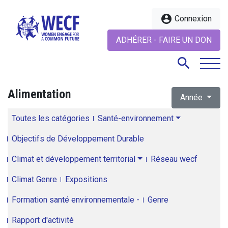
account_circle
Connexion
ADHÉRER - FAIRE UN DON
search
Alimentation
Année
search
Toutes les catégories
Santé-environnement
Objectifs de Développement Durable
Climat et développement territorial
Réseau wecf
Climat Genre
Expositions
Formation santé environnementale -
Genre
Rapport d'activité