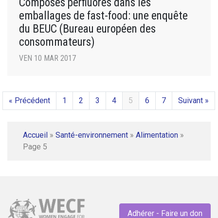
Composés perfluorés dans les
emballages de fast-food: une enquête
du BEUC (Bureau européen des
consommateurs)
VEN 10 MAR 2017
« Précédent
1
2
3
4
5
6
7
Suivant »
Accueil
»
Santé-environnement
»
Alimentation
»
Page 5
Adhérer - Faire un don