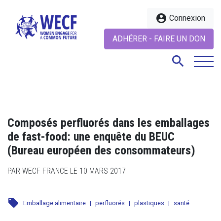
account_circle
Connexion
ADHÉRER - FAIRE UN DON
search
search
Composés perfluorés dans les emballages
de fast-food: une enquête du BEUC
(Bureau européen des consommateurs)
PAR WECF FRANCE LE 10 MARS 2017
local_offer
Emballage alimentaire
|
perfluorés
|
plastiques
|
santé