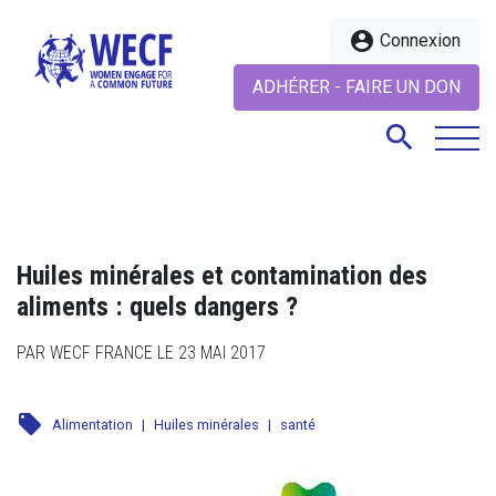
account_circle
Connexion
ADHÉRER - FAIRE UN DON
search
search
Huiles minérales et contamination des
aliments : quels dangers ?
PAR WECF FRANCE LE 23 MAI 2017
local_offer
Alimentation
|
Huiles minérales
|
santé