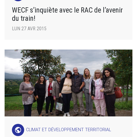
WECF s’inquiète avec le RAC de l’avenir
du train!
LUN 27 AVR 2015
public
CLIMAT ET DÉVELOPPEMENT TERRITORIAL