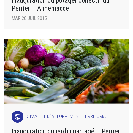
Inauguration du potager collectif du
Perrier – Annemasse
MAR 28 JUIL 2015
public
CLIMAT ET DÉVELOPPEMENT TERRITORIAL
Inauguration du jardin partagé – Perrier