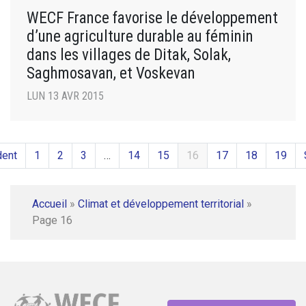
WECF France favorise le développement
d’une agriculture durable au féminin
dans les villages de Ditak, Solak,
Saghmosavan, et Voskevan
LUN 13 AVR 2015
dent
1
2
3
…
14
15
16
17
18
19
Accueil
»
Climat et développement territorial
»
Page 16