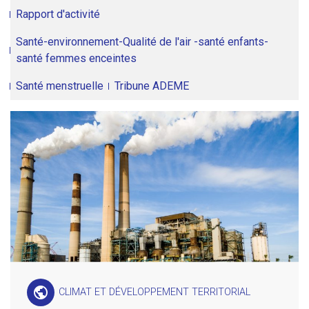
Rapport d'activité
Santé-environnement-Qualité de l'air -santé enfants-
santé femmes enceintes
Santé menstruelle
Tribune ADEME
public
CLIMAT ET DÉVELOPPEMENT TERRITORIAL