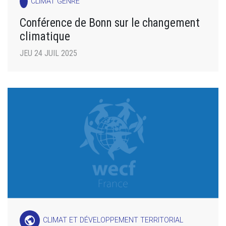
CLIMAT GENRE
Conférence de Bonn sur le changement
climatique
JEU 24 JUIL 2025
public
CLIMAT ET DÉVELOPPEMENT TERRITORIAL