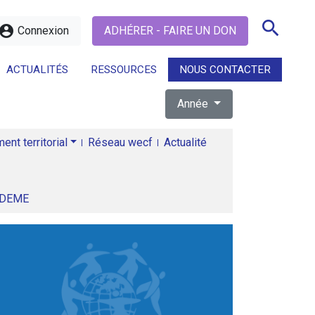
search
ccount_circle
Connexion
ADHÉRER - FAIRE UN DON
ACTUALITÉS
RESSOURCES
NOUS CONTACTER
Année
search
nt territorial
Réseau wecf
Actualité
ADEME