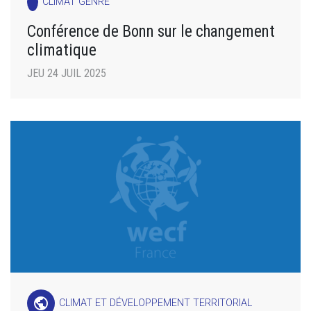
CLIMAT GENRE
Conférence de Bonn sur le changement
climatique
JEU 24 JUIL 2025
public
CLIMAT ET DÉVELOPPEMENT TERRITORIAL