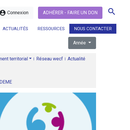
search
ccount_circle
Connexion
ADHÉRER - FAIRE UN DON
ACTUALITÉS
RESSOURCES
NOUS CONTACTER
Année
search
nt territorial
Réseau wecf
Actualité
ADEME