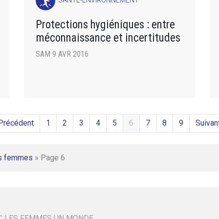
SANTÉ-ENVIRONNEMENT
Protections hygiéniques : entre
méconnaissance et incertitudes
SAM 9 AVR 2016
Précédent
1
2
3
4
5
6
7
8
9
Suivan
s femmes
»
Page 6
C LES FEMMES UN MONDE