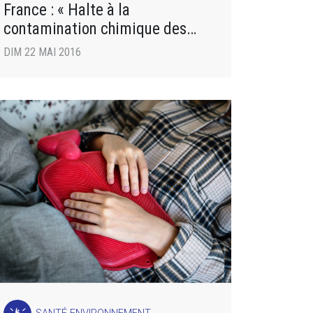
France : « Halte à la
contamination chimique des
femmes enceintes et des bébés
DIM 22 MAI 2016
! »