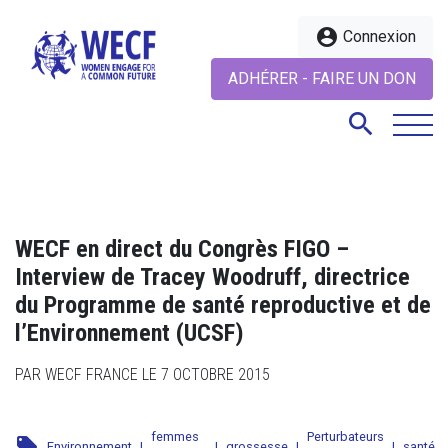
account_circle
Connexion
ADHÉRER - FAIRE UN DON
search
search
WECF en direct du Congrès FIGO –
Interview de Tracey Woodruff, directrice
du Programme de santé reproductive et de
l’Environnement (UCSF)
PAR WECF FRANCE LE 7 OCTOBRE 2015
femmes
Perturbateurs
local_offer
Environnement
|
|
grossesse
|
|
santé