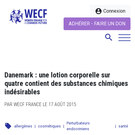
account_circle
Connexion
ADHÉRER - FAIRE UN DON
search
search
Danemark : une lotion corporelle sur
quatre contient des substances chimiques
indésirables
PAR WECF FRANCE LE 17 AOÛT 2015
Perturbateurs
local_offer
allergènes
|
cosmétiques
|
|
santé
endocriniens