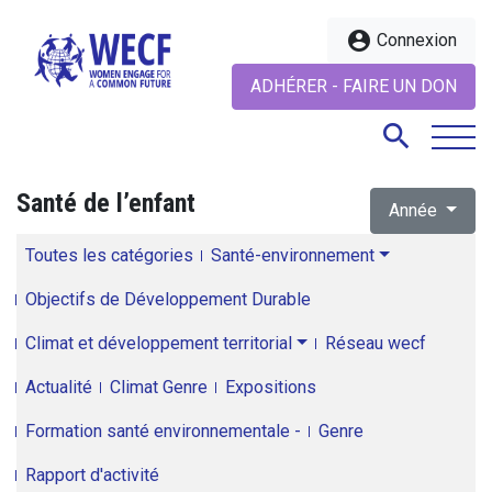
account_circle
Connexion
ADHÉRER - FAIRE UN DON
search
Santé de l’enfant
Année
search
Toutes les catégories
Santé-environnement
Objectifs de Développement Durable
Climat et développement territorial
Réseau wecf
Actualité
Climat Genre
Expositions
Formation santé environnementale -
Genre
Rapport d'activité