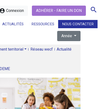
search
ccount_circle
Connexion
ADHÉRER - FAIRE UN DON
ACTUALITÉS
RESSOURCES
NOUS CONTACTER
Année
search
nt territorial
Réseau wecf
Actualité
ADEME