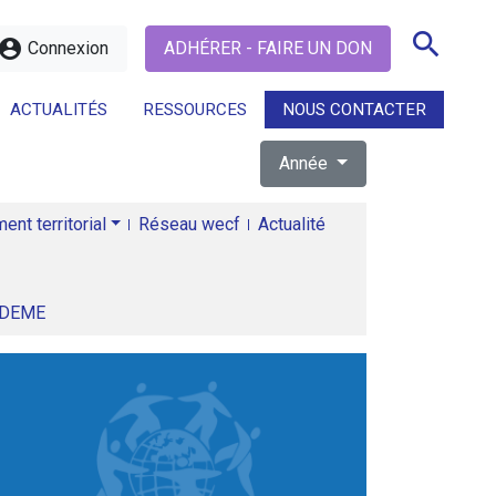
search
ccount_circle
Connexion
ADHÉRER - FAIRE UN DON
ACTUALITÉS
RESSOURCES
NOUS CONTACTER
Année
search
nt territorial
Réseau wecf
Actualité
ADEME