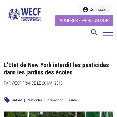
account_circle
Connexion
ADHÉRER - FAIRE UN DON
search
search
L’Etat de New York interdit les pesticides
dans les jardins des écoles
PAR WECF FRANCE LE 20 MAI 2010
local_offer
enfant
|
Pesticides
|
prévention
|
santé