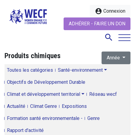
account_circle
Connexion
ADHÉRER - FAIRE UN DON
search
Produits chimiques
Année
search
Toutes les catégories
Santé-environnement
Objectifs de Développement Durable
Climat et développement territorial
Réseau wecf
Actualité
Climat Genre
Expositions
Formation santé environnementale -
Genre
Rapport d'activité