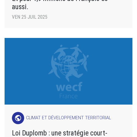
aussi.
VEN 25 JUIL 2025
public
CLIMAT ET DÉVELOPPEMENT TERRITORIAL
Loi Duplomb : une stratégie court-