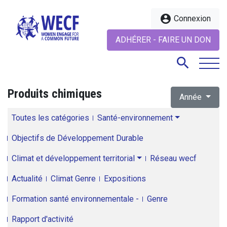
account_circle
Connexion
ADHÉRER - FAIRE UN DON
search
Produits chimiques
Année
search
Toutes les catégories
Santé-environnement
Objectifs de Développement Durable
Climat et développement territorial
Réseau wecf
Actualité
Climat Genre
Expositions
Formation santé environnementale -
Genre
Rapport d'activité