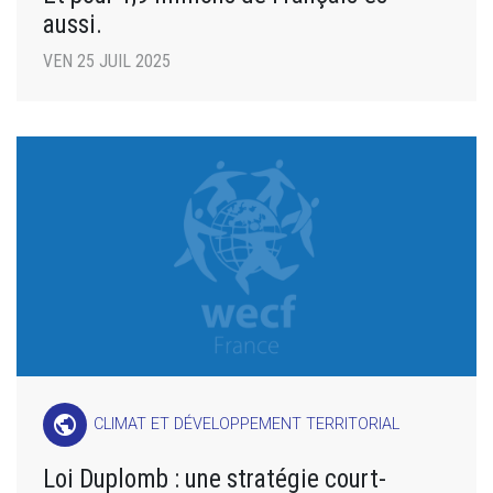
aussi.
VEN 25 JUIL 2025
public
CLIMAT ET DÉVELOPPEMENT TERRITORIAL
Loi Duplomb : une stratégie court-