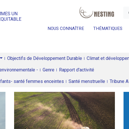
a
MMES UN
ÉQUITABLE
NOUS CONNAÎTRE
THÉMATIQUES
Objectifs de Développement Durable
Climat et développeme
environnementale -
Genre
Rapport d'activité
enfants- santé femmes enceintes
Santé menstruelle
Tribune 