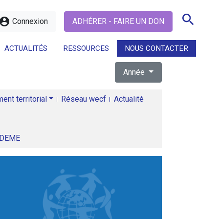
search
ccount_circle
Connexion
ADHÉRER - FAIRE UN DON
ACTUALITÉS
RESSOURCES
NOUS CONTACTER
Année
search
nt territorial
Réseau wecf
Actualité
ADEME