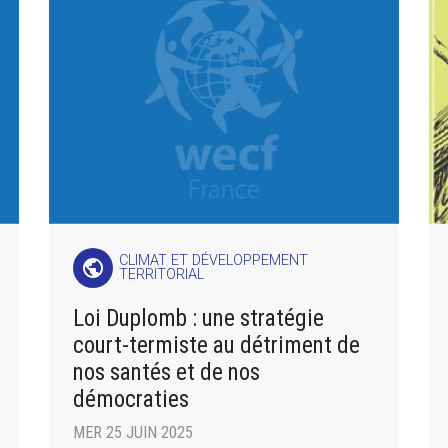
CLIMAT ET DÉVELOPPEMENT
public
TERRITORIAL
Loi Duplomb : une stratégie
court-termiste au détriment de
nos santés et de nos
démocraties
MER 25 JUIN 2025