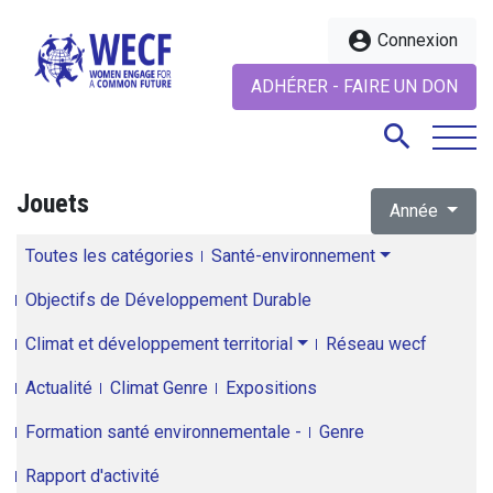
account_circle
Connexion
ADHÉRER - FAIRE UN DON
search
Jouets
Année
search
Toutes les catégories
Santé-environnement
Objectifs de Développement Durable
Climat et développement territorial
Réseau wecf
Actualité
Climat Genre
Expositions
Formation santé environnementale -
Genre
Rapport d'activité