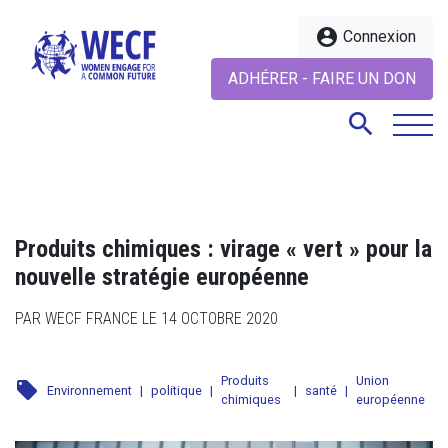
account_circle
Connexion
ADHÉRER - FAIRE UN DON
search
search
Produits chimiques : virage « vert » pour la
nouvelle stratégie européenne
PAR WECF FRANCE LE 14 OCTOBRE 2020
Produits
Union
local_offer
Environnement
|
politique
|
|
santé
|
chimiques
européenne