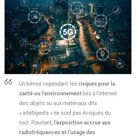
Un bémol cependant: les
risques pour la
santé ou l’environnement
liés à l’internet
des objets ou aux matériaux dits
« intelligents » ne sont pas évoqués du
tout. Pourtant,
l’exposition accrue aux
radiofréquences et l’usage des