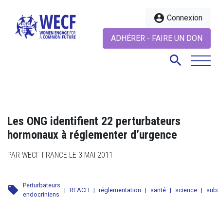
account_circle
Connexion
ADHÉRER - FAIRE UN DON
search
search
Les ONG identifient 22 perturbateurs
hormonaux à réglementer d’urgence
PAR WECF FRANCE LE 3 MAI 2011
Perturbateurs
local_offer
|
REACH
|
réglementation
|
santé
|
science
|
subs
endocriniens