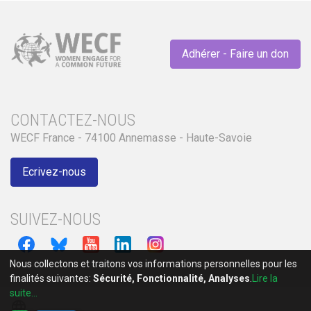
Adhérer - Faire un don
CONTACTEZ-NOUS
WECF France - 74100 Annemasse - Haute-Savoie
Ecrivez-nous
SUIVEZ-NOUS
Nous collectons et traitons vos informations personnelles pour les
finalités suivantes:
Sécurité, Fonctionnalité, Analyses
.
Lire la
suite...
language