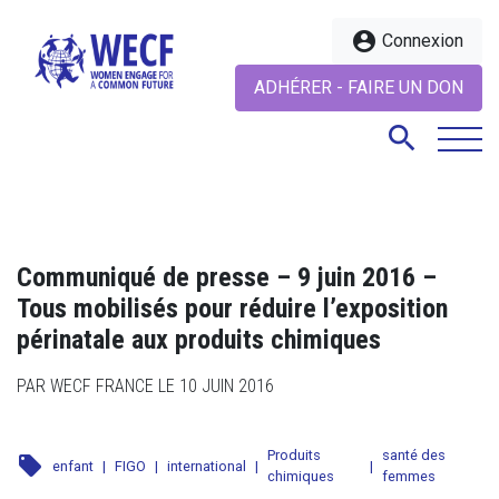
account_circle
Connexion
ADHÉRER - FAIRE UN DON
search
search
Communiqué de presse – 9 juin 2016 –
Tous mobilisés pour réduire l’exposition
périnatale aux produits chimiques
PAR WECF FRANCE LE 10 JUIN 2016
Produits
santé des
local_offer
enfant
|
FIGO
|
international
|
|
chimiques
femmes