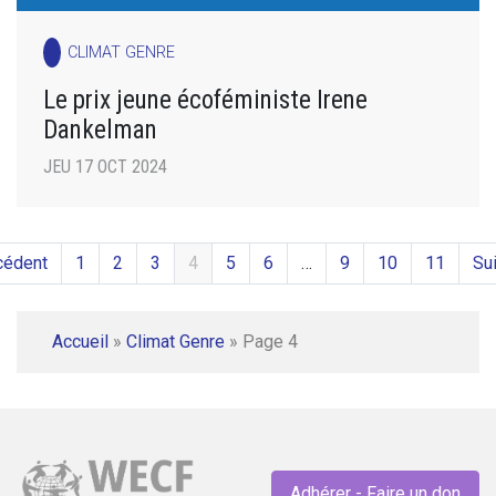
CLIMAT GENRE
Le prix jeune écoféministe Irene
Dankelman
JEU 17 OCT 2024
cédent
1
2
3
4
5
6
…
9
10
11
Sui
Accueil
»
Climat Genre
»
Page 4
Adhérer - Faire un don