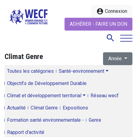
account_circle
Connexion
ADHÉRER - FAIRE UN DON
search
Climat Genre
Année
search
Toutes les catégories
Santé-environnement
Objectifs de Développement Durable
Climat et développement territorial
Réseau wecf
Actualité
Climat Genre
Expositions
Formation santé environnementale -
Genre
Rapport d'activité